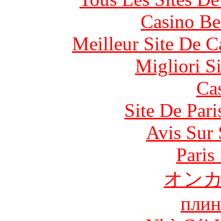
Casino Be
Meilleur Site De 
Migliori S
Ca
Site De Par
Avis Sur
Paris
オン
плин