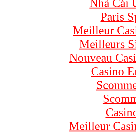
Nhà Cái 
Paris S
Meilleur Cas
Meilleurs Si
Nouveau Casi
Casino E
Scommes
Scomm
Casin
Meilleur Casi