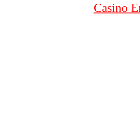
Casino E