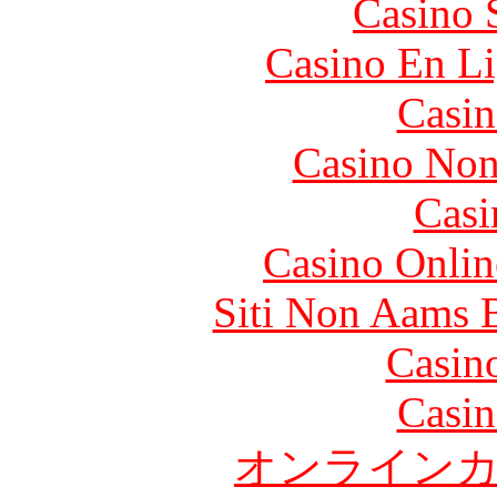
Casino 
Casino En Li
Casin
Casino Non
Casi
Casino Onlin
Siti Non Aams 
Casin
Casin
オンライン