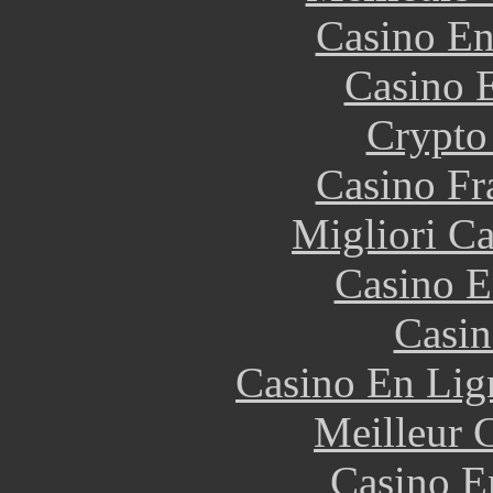
Casino En
Casino 
Crypto
Casino Fr
Migliori 
Casino E
Casin
Casino En Lign
Meilleur 
Casino E