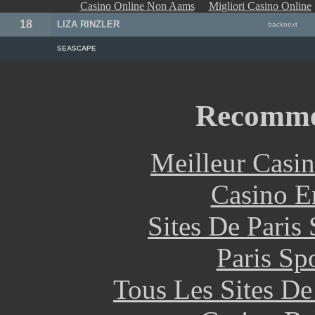
Casino Online Non Aams
Migliori Casino Online
18
LIZA RINZLER
back
next
SEASCAPE
Recomme
Meilleur Casi
Casino E
Sites De Paris
Paris Sp
Tous Les Sites De