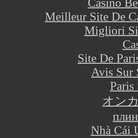
Casino Be
Meilleur Site De 
Migliori S
Ca
Site De Par
Avis Sur
Paris
オン
плин
Nhà Cái 