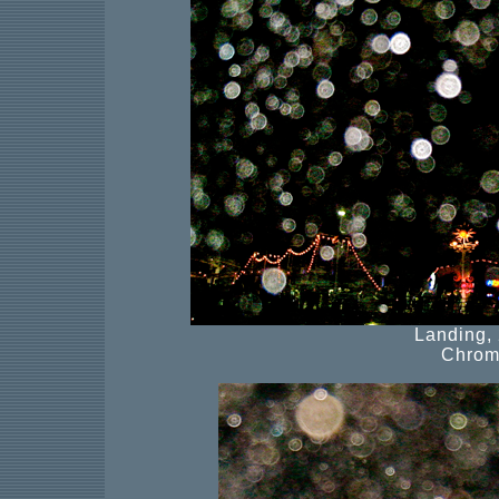
Landing, 
Chrom