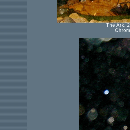
The Ark, 2
Chrom