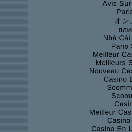
Avis Su
Pari
オン
пли
Nhà Cái
Paris 
Meilleur Ca
Meilleurs S
Nouveau Cas
Casino 
Scomme
Scomm
Casi
Meilleur Cas
Casino 
Casino En L