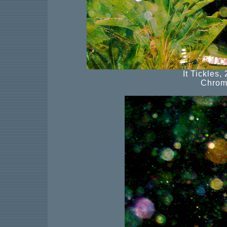
It Tickles,
Chrom