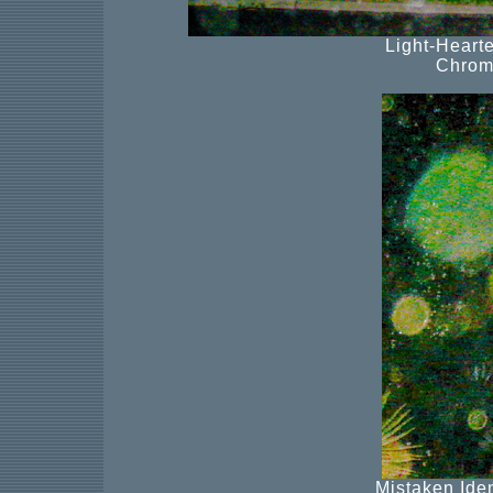
Light-Hearte
Chrom
Mistaken Iden