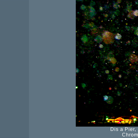
Dis a Pier,
Chrom