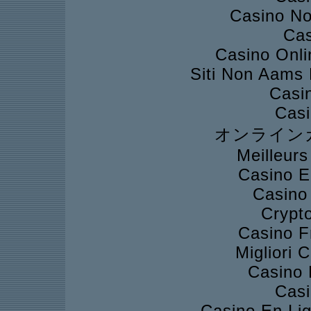
Casino No
Cas
Casino Onli
Siti Non Aams
Casi
Casi
オンライン
Meilleur
Casino E
Casino
Crypto
Casino F
Migliori
Casino 
Casi
Casino En Lig