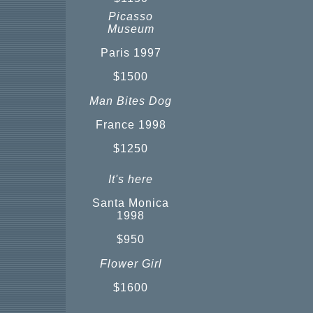
Picasso
Museum
Paris 1997
$1500
Man Bites Dog
France 1998
$1250
It's here
Santa Monica
1998
$950
Flower Girl
$1600